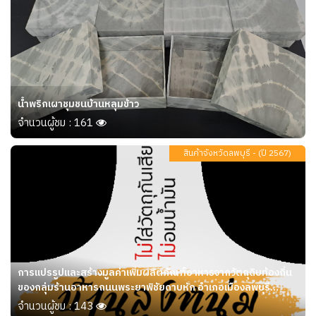
น้ำพริกเผาชุมชนบ้านหลุมข้าว
จำนวนผู้ชม : 161
สินค้าจังหวัดลพบุรี - (ปี 2567)
การแปรรูปและสร้างมูลค่าเพิ่มผลิตภัณฑ์อาหารจากวัตถุดิบท้องถิ่น
ของกลุ่มร้านอาหารถนนพระยาพิชัยดาบหัก อำเภอเมืองลพบุรี
จังหวัดลพบุรี
จำนวนผู้ชม : 143