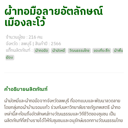
ผ้าทอมือลายอัตลักษณ์
เมืองละโว้
จำนวนผู้ชม : 216 คน
จังหวัด : ลพบุรี | สินค้าปี : 2566
แท็กผลิตภัณฑ์ :
ผ้าทอมือ
ผ้ามัดหมี่
วัฒนธรรมไทย
ของที่ระลึก
ผ้าพื้น
เมือง
คำอธิบายผลิตภัณฑ์
ผ้ามัดหมี่และผ้าทอมือจากจังหวัดลพบุรี ที่ออกแบบและพัฒนาลวดลาย
โดยกลุ่มทอผ้าบ้านจอมแก้ว ร่วมกับมหาวิทยาลัยราชภัฏเทพสตรี ผ้าทอ
เหล่านี้สะท้อนถึงอัตลักษณ์ทางวัฒนธรรมและวิถีชีวิตของชุมชน เป็น
ผลิตภัณฑ์ที่สร้างรายได้ให้กับชุมชนและอนุรักษ์มรดกทางวัฒนธรรมไทย