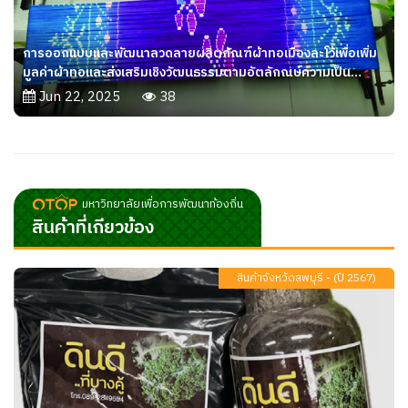
การออกแบบและพัฒนาลวดลายผลิตภัณฑ์ผ้าทอเมืองละโว้เพื่อเพิ่ม
มูลค่าผ้าทอและส่งเสริมเชิงวัฒนธรรมตามอัตลักณษ์ความเป็น
ราชภัฏเทพสตรี ของกลุ่มผ้าทอบ้านจอมแก้ว
Jun 22, 2025
38
มหาวิทยาลัยเพื่อการพัฒนาท้องถิ่น
สินค้าที่เกียวข้อง
สินค้าจังหวัดลพบุรี - (ปี 2567)