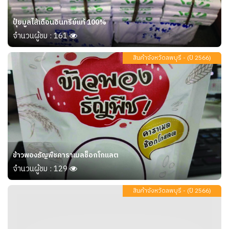
ปุ๋ยมูลไส้เดือนอินทรีย์แท้ 100%
จำนวนผู้ชม : 161
สินค้าจังหวัดลพบุรี - (ปี 2566)
ข้าวพองธัญพืชคาราเมลช็อกโกแลต
จำนวนผู้ชม : 129
สินค้าจังหวัดลพบุรี - (ปี 2566)