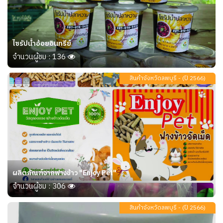
ไซรัปน้ำอ้อยอินทรีย์
จำนวนผู้ชม : 136
สินค้าจังหวัดลพบุรี - (ปี 2566)
ผลิตภัณฑ์จากฟางข้าว "Enjoy Pet"
จำนวนผู้ชม : 306
สินค้าจังหวัดลพบุรี - (ปี 2566)