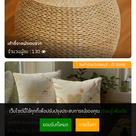
เก้าอี้จากผักตบชวา
จำนวนผู้ชม : 130
สินค้าจังหวัดลพบุรี - (ปี 2568)
เว็บไซต์นี้ใช้คุกกี้เพื่อปรับปรุงประสบการณ์ของคุณ
เรียนรู้เพิ่มเติม
ชุด DIY ย้อมผ้าคลุมไหล่สีธรรมชาติ
ยอมรับทั้งหมด
การตั้งค่า
จำนวนผู้ชม : 168