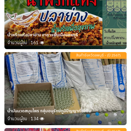
น้ำพริกแห้งปลาย่าง อาหารพื้นเมืองลพบุรี
จำนวนผู้ชม : 161
สินค้าจังหวัดลพบุรี - (ปี 2567)
น้ำมันนวดสมุนไพร กลุ่มอนุรักษ์ภูมิปัญญาท้องถิ่น
จำนวนผู้ชม : 134