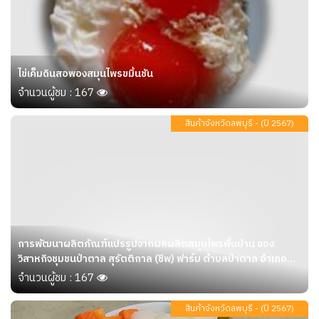
ไข่เค็มดินสอพองสมุนไพรขมิ้นชัน
จำนวนผู้ชม : 167
สินค้าจังหวัดลพบุรี - (ปี 2567)
การพัฒนาผลิตภัณฑ์แปรรูปจากผลผลิตสมุนไพรพื้นบ้าน ของ
วิสาหกิจชุมชนป่าตาล สุรัตติกาล (ชีพ) ฟาร์ม ตำบลป่าตาล อำเภอ
เมืองลพบุรี จังหวัดลพบุรี
จำนวนผู้ชม : 167
สินค้าจังหวัดลพบุรี - (ปี 2567)