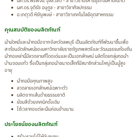
ผศ.ดร.พรพจน์ จุลสวัสดิ์ - สาขาวิชาบริหารธุรกิจมหาบัณฑิต
ผศ.ดร.จุติรัช อนุกูล - สาขาวิชาศิลปกรรม
อ.เกตุวดี หิรัญพงษ์ - สาขาวิชาเทคโนโลยีอุตสาหกรรม
คุณสมบัติของผลิตภัณฑ์
ผ้ามัดหมี่และผ้าทอมือจากจังหวัดลพบุรี เป็นผลิตภัณฑ์ที่พัฒนาขึ้นเพื่อ
สะท้อนอัตลักษณ์ของมหาวิทยาลัยราชภัฏเทพสตรีและวัฒนธรรมท้องถิ่น
ผ้าทอเหล่านี้มีลวดลายที่โดดเด่นและเป็นเอกลักษณ์ ผลิตโดยกลุ่มทอผ้า
บ้านจอมแก้ว ซึ่งเป็นกลุ่มทอผ้าขนาดเล็กที่มีสมาชิกส่วนใหญ่เป็นผู้สูง
อายุ
ผ้าทอมือคุณภาพสูง
ลวดลายเอกลักษณ์เฉพาะตัว
ผลิตจากเส้นด้ายธรรมชาติ
ย้อมสีด้วยเทคนิคดั้งเดิม
ใช้เวลาทอแต่ละผืนค่อนข้างนาน
ประโยชน์ของผลิตภัณฑ์
สร้างรายได้ให้กับชุมชน