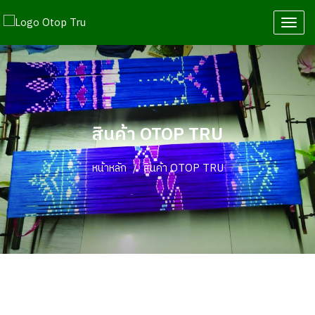
T
o
g
g
l
e
N
สินค้า OTOP TRU
a
v
หน้าหลัก
สินค้า OTOP TRU
i
g
a
t
i
o
n