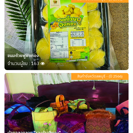
ขนมถ้วยฟูฟักทอง
จำนวนผู้ชม : 163
สินค้าจังหวัดลพบุรี - (ปี 2566)
ผ้าทอลวดลาย "รวงข้าวสีทอง"