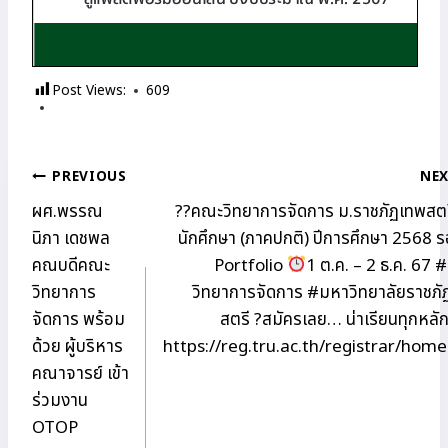
Post Views:
609
แนะแนว
PREVIOUS
NE
ผศ.พรรณ
??คณะวิทยาการจัดการ ม.ราชภัฏเทพสตรี
เรื่อง
นิภา เดชพล
นักศึกษา (ภาคปกติ) ปีการศึกษา 2568 
คณบดีคณะ
Portfolio
1 ต.ค. – 2 ธ.ค. 67
วิทยาการ
วิทยาการจัดการ #มหาวิทยาลัยราชภั
จัดการ พร้อม
สตรี ?สมัครเลย… น่าเรียนทุกหลั
ด้วย ผู้บริหาร
https://reg.tru.ac.th/registrar/home
คณาจารย์ เข้า
ร่วมงาน
OTOP