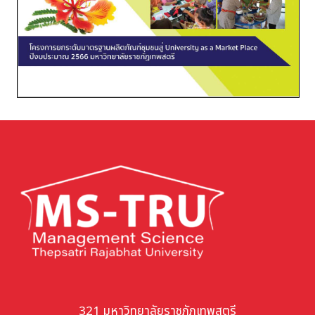
321 มหาวิทยาลัยราชภัฏเทพสตรี