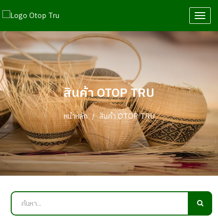
T
o
g
g
l
e
N
สินค้า OTOP TRU
a
v
หน้าหลัก
สินค้า OTOP TRU
i
g
a
t
i
o
n